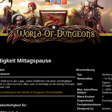
tigkeit Mittagspause
keit
Beschreibung
gspause
Typ
Verbess
Verwendbar
- / in R
 Held ist in der Lage, seine Gefährten mit einer reichhaltigen
Eigene
it zu überraschen. Alles was er benötigt ist ein wenig Proviant
Ziel
Gruppe
was Zeit.
Max. betroffene
1 +25% 
schreibung in der World of Dungeons-Enzyklopädie ...
Helden
Heldens
Mana-Kosten
4
Gegenstand
Kochtop
Fertigkeitenklasse
-
ebenfertigkeit für:
Designed by
herbert
albling
(ab St. 11)