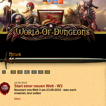
1
39
40
42
43
44
...
16.08.2010
Start einer neuen Welt - W3
Neustart von Welt 3 am 23.09.2010 - was euch
erwartet, lest selbst
Mehr