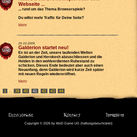
Webseite ...
... rund um das Thema Browserspiele?
Du willst
mehr Traffic für Deine Seite
?
Mehr
20.10.2009
Galderion startet neu!
Es ist an der Zeit, unsere laufenden Welten
Galderion und Herokesh abzuschliessen und die
Helden in den wohlverdienten Ruhestand zu
schicken. Dieses Ende bedeutet aber auch einen
Neuanfang, denn Galderion wird kurze Zeit später
mit neuen Regeln wiedereröffnet.
Mehr
1
39
40
42
43
44
...
Copyright © 2026 by WoD Game UG (haftungsbeschränkt)