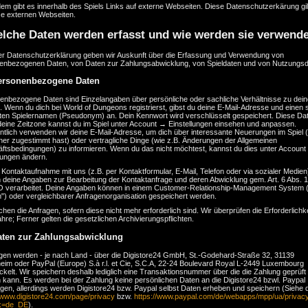
em gibt es innerhalb des Spiels Links auf externe Webseiten. Diese Datenschutzerkärung gi
se externen Webseiten.
lche Daten werden erfasst und wie werden sie verwend
ser Datenschutzerklärung geben wir Auskunft über die Erfassung und Verwendung von
enbezogenen Daten, von Daten zur Zahlungsabwicklung, von Spieldaten und von Nutzungsd
ersonenbezogene Daten
enbezogene Daten sind Einzelangaben über persönliche oder sachliche Verhältnisse zu dein
 Wenn du dich bei World of Dungeons registrierst, gibst du deine E-Mail-Adresse und einen 
ten Spielernamen (Pseudonym) an. Dein Kennwort wird verschlüsselt gespeichert. Diese Da
deine Zeitzone kannst du im Spiel unter Account → Einstellungen einsehen und anpassen.
ntlich verwenden wir deine E-Mail-Adresse, um dich über interessante Neuerungen im Spiel 
her zugestimmt hast) oder vertragliche Dinge (wie z.B. Änderungen der Allgemeinen
ftsbedingungen) zu informieren. Wenn du das nicht möchtest, kannst du dies unter Accoun
lungen ändern.
 Kontaktaufnahme mit uns (z.B. per Kontaktformular, E-Mail, Telefon oder via sozialer Medien
deine Angaben zur Bearbeitung der Kontaktanfrage und deren Abwicklung gem. Art. 6 Abs. 1 l
verarbeitet. Deine Angaben können in einem Customer-Relationship-Management System
") oder vergleichbarer Anfragenorganisation gespeichert werden.
chen die Anfragen, sofern diese nicht mehr erforderlich sind. Wir überprüfen die Erforderlichkei
hre; Ferner gelten die gesetzlichen Archivierungspflichten.
aten zur Zahlungsabwicklung
gen werden - je nach Land - über die Digistore24 GmbH, St.-Godehard-Straße 32, 31139
heim oder PayPal (Europe) S.à r.l. et Cie, S.C.A, 22-24 Boulevard Royal L-2449 Luxembourg
kelt. Wir speichern deshalb lediglich eine Transaktionsnummer über die die Zahlung geprüft
 kann. Es werden bei der Zahlung keine persönlichen Daten an die Digistore24 bzwl. Paypal
agen, allerdings werden Digistore24 bzw. Paypal selbst Daten erheben und speichern (Siehe 
//www.digistore24.com/page/privacy
bzw.
https://www.paypal.com/de/webapps/mpp/ua/privacy-
.x=de_DE
).