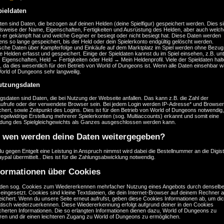
pieldaten
ten sind Daten, die bezogen auf deinen Helden (deine Spielfigur) gespeichert werden. Dies s
elsweise der Name, Eigenschaften, Fertigkeiten und Ausrüstung des Helden, aber auch welch
 er gekämpft hat und welche Gegner er besiegt oder nicht besiegt hat. Diese Daten werden
ns so lange gespeichert, bis der Held oder dein Spielerkonto endgültig gelöscht werden.
tische Daten über Kampferfolge und Einkäufe auf dem Marktplatz im Spiel werden ohne Bezug
e Helden erfasst und gespeichert. Einige der Spieldaten kannst du im Spiel einsehen, z.B. un
Eigenschaften, Held → Fertigkeiten oder Held → Mein Heldenprofil. Viele der Spieldaten halt
 da dies wesentlich für den Betrieb von World of Dungeons ist. Wenn alle Daten einsehbar w
orld of Dungeons sehr langweilig.
utzungsdaten
sdaten sind Daten, die bei Nutzung der Webseite anfallen. Das kann z.B. die Zahl der
aufrufe oder der verwendete Browser sein. Bei jedem Login werden IP-Adresse* und Browser
hert, sowie Zeitpunkt des Logins. Dies ist für den Betrieb von World of Dungeons notwendig,
regelwidrige Erstellung mehrerer Spielerkonten (sog. Multiaccounts) erkannt und somit eine
dung des Spielgleichgewichts als Ganzes ausgeschlossen werden kann.
 wen werden deine Daten weitergegeben?
u gegen Entgelt eine Leistung in Anspruch nimmst wird dabei die Bestellnummer an die Digis
ypal übermittelt.. Dies ist für die Zahlungsabwicklung notwendig.
formationen über Cookies
den sog. Cookies zum Wiedererkennen mehrfacher Nutzung eines Angebots durch denselb
eingesetzt. Cookies sind kleine Textdateien, die dein Internet-Browser auf deinem Rechner a
ichert. Wenn du unsere Seite erneut aufrufst, geben diese Cookies Informationen ab, um di
tisch wiederzuerkennen. Diese Wiedererkennung erfolgt aufgrund deiner in den Cookies
cherten Informationen. Die so erlangten Informationen dienen dazu, World of Dungeons zu
eren und dir einen leichteren Zugang zu World of Dungeons zu ermöglichen.