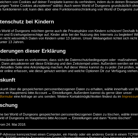
eichern von Cookies auf deiner Festplatte kannst du verhindern, indem du in deinen Browser
llungen "keine Cookies akzeptieren" wählst. Auch wenn World of Dungeons grundsätzlich ohn
s funktionieren soll, kann dies aber eine Funktionseinschränkung von World of Dungeons zu
tenschutz bei Kindern
n World of Dungeons möchten gerne auch die Privatsphäre von Kindern schützen! Deshalb f
ern und Erziehungsberechtige auf, Kinder aktiv bei der Nutzung des Internets zu begleiten! Wi
n nicht wissentlich Daten von Kindern unter 13 Jahren. Unser Webangebot richtet sich nicht
unter 13 Jahren.
derungen dieser Erklärung
Umständen kann es vorkommen, dass sich die Datenschutzbedingungen oder -maßnahmen
 Dann aktualisieren wir diese Erklärung und den Zeitstempel unten. Außerdem werden wir im
 Aktuelles-Seite eine Ankündigung machen. Auf diese Weise kannst du zu jeder Zeit prüfen, 
ir online erfassen, wie diese genutzt werden und welche Optionen Dir zur Verfügung stehen
skunft
kunft über die gespeicherten personenbezogenen Daten zu erhalten, wähle innerhalb von Wo
ns im Hauptmenü bitte Account → Einstellungen. Außerdem kannst du gerne über unser
tformular
eine Anfrage an uns senden. Weitere Kontaktmöglichkeiten findest du im
Impressu
öschung
ne bei World of Dungeons gespeicherten personenbezogenen Daten zu löschen, wähle inner
rld of Dungeons im Hauptmenü bitte Account → Einstellungen und dann "Konto löschen".
vom 24. Mai 2018.
 IP-Adresse kennzeichnet einen Computer, ein Handy oder ein anderes Gerät in einem TCP/I
k. TCP/IP steht für Transmission Control Protocol/Internet Protocol. Das Internet ist ein Ne