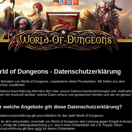
ld of Dungeons - Datenschutzerklärung
e Betreiber von World of Dungeons, respektieren deine Privatsphäre. Wir fühlen uns dem
hutz verpflichtet.
Datenschutzerklärung informiert dich über unsere Datenschutzbestimmungen und -maßnah
en hier Auskunft darüber, welche Daten erfasst und gespeichert werden und wie sie genutzt
.
r welche Angebote gilt diese Datenschutzerklärung?
atenschutzerklärung gilt ausschließlich für das Spiel World of Dungeons.
t du dich entscheiden, innerhalb von World of Dungeons eine Leistung gegen Entgelt in Ansp
 erfolgt die Zahlungsabwicklung u.U. durch einen Drittanbieter wie z.B. Paypal. Diese
chutzerklärung gilt dann
nicht
für diesen Drittanbieter.